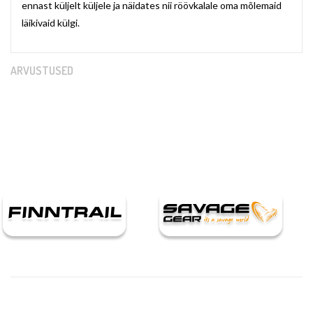
ennast küljelt küljele ja näidates nii röövkalale oma mõlemaid
läikivaid külgi.
ARVUSTUSED