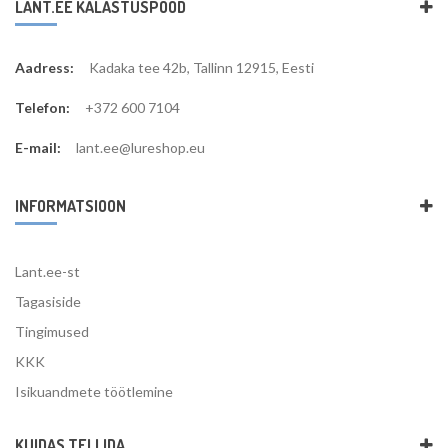
LANT.EE KALASTUSPOOD
Aadress:
Kadaka tee 42b, Tallinn 12915, Eesti
Telefon:
+372 600 7104
E-mail:
lant.ee@lureshop.eu
INFORMATSIOON
Lant.ee-st
Tagasiside
Tingimused
KKK
Isikuandmete töötlemine
KUIDAS TELLIDA