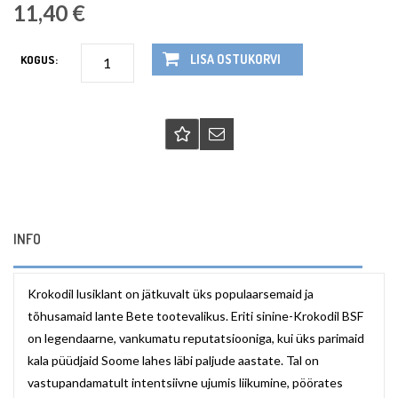
11,40 €
LISA OSTUKORVI
KOGUS:
INFO
Krokodil lusiklant on jätkuvalt üks populaarsemaid ja
tõhusamaid lante Bete tootevalikus. Eriti sinine-Krokodil BSF
on legendaarne, vankumatu reputatsiooniga, kui üks parimaid
kala püüdjaid Soome lahes läbi paljude aastate. Tal on
vastupandamatult intentsiivne ujumis liikumine, pöörates