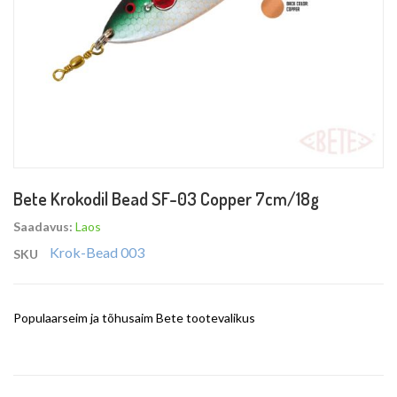
Skip
Bete Krokodil Bead SF-03 Copper 7cm/18g
to
the
Saadavus:
Laos
beginning
Krok-Bead 003
SKU
of
the
images
Populaarseim ja tõhusaim Bete tootevalikus
gallery