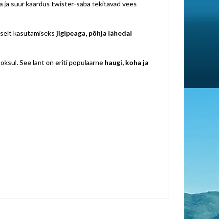
ha ja suur kaardus twister-saba tekitavad vees
raselt kasutamiseks
jigipeaga, põhja lähedal
oksul. See lant on eriti populaarne
haugi, koha ja