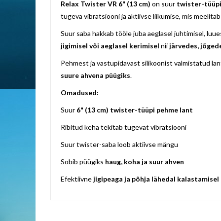
images
Relax Twister VR 6" (13 cm)
on suur
twister-tüüp
gallery
tugeva vibratsiooni ja aktiivse liikumise, mis meelita
Suur saba hakkab tööle juba aeglasel juhtimisel, lu
jigimisel või aeglasel kerimisel
nii
järvedes, jõgede
Pehmest ja vastupidavast silikoonist valmistatud lan
suure ahvena püügiks
.
Omadused:
Suur
6" (13 cm) twister-tüüpi pehme lant
Ribitud keha tekitab tugevat vibratsiooni
Suur twister-saba loob aktiivse mängu
Sobib püügiks
haug, koha ja suur ahven
Efektiivne
jigipeaga ja põhja lähedal kalastamisel