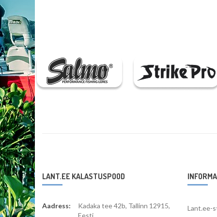
LANT.EE KALASTUSPOOD
INFORMA
Aadress:
Kadaka tee 42b, Tallinn 12915,
Lant.ee-s
Eesti