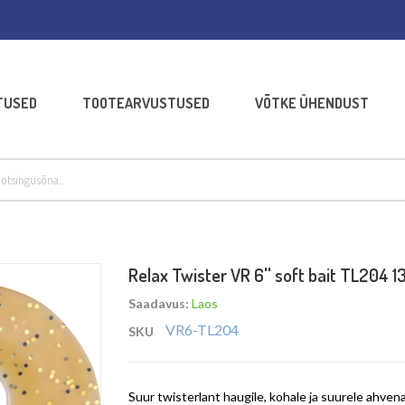
TUSED
TOOTEARVUSTUSED
VÕTKE ÜHENDUST
Relax Twister VR 6'' soft bait TL204
Saadavus:
Laos
VR6-TL204
SKU
Suur twisterlant haugile, kohale ja suurele ahven