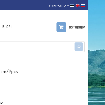
MINU KONTO
BLOGI
OSTUKORV
 13cm/2pcs
ale