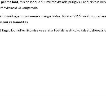
i pehme lant
, mis on loodud suurte röövkalade püügiks. Landi ribitud ke
b röövkalasid ka kaugemalt.
ues loomuliku ja provotseeriva mängu. Relax Twister VR 6" sobib suurepä
s kui ka kanalites
.
t tagab loomuliku liikumise vees ning töötab hästi kogu kalastushooaja jo