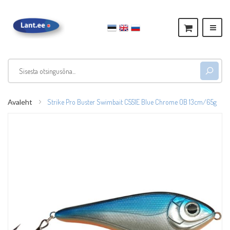
Avaleht
Strike Pro Buster Swimbait C551E Blue Chrome OB 13cm/65g
Skip
to
the
end
of
the
images
gallery