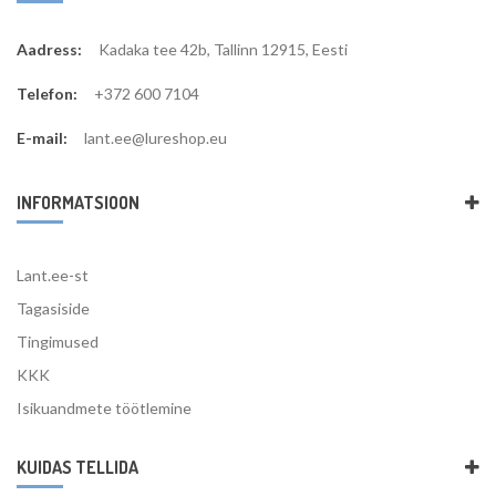
Aadress:
Kadaka tee 42b, Tallinn 12915, Eesti
Telefon:
+372 600 7104
E-mail:
lant.ee@lureshop.eu
INFORMATSIOON
Lant.ee-st
Tagasiside
Tingimused
KKK
Isikuandmete töötlemine
KUIDAS TELLIDA