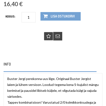
16,40 €
LISA OSTUKORVI
KOGUS:
INFO
Buster Jergi perekonna uus liige. Originaal Buster Jergist
laiem ja lühem versioon. Loodud tegema kena S-kujulist mängu
kerimisel ja pausidel libiseb küljele, et vilgutada külgi ja vajuda
värisedes.
Tappev kombinatsioon! Varustatud 2/0 kolmikkonksudega ja