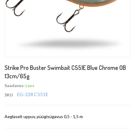
Skip
Strike Pro Buster Swimbait C551E Blue Chrome OB
to
13cm/65g
the
beginning
Saadavus:
Laos
of
EG-228 C551E
SKU
the
images
gallery
Aeglaselt uppuv, püügisügavus 0,5 - 1,5 m