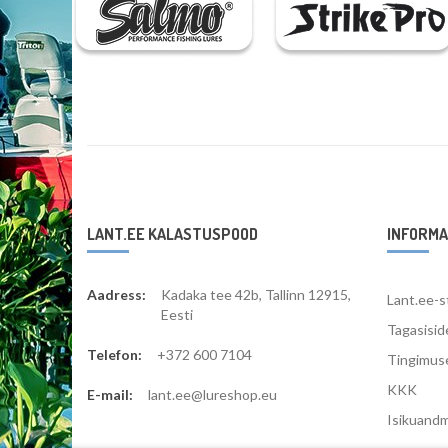
LANT.EE KALASTUSPOOD
INFORMA
Aadress:
Kadaka tee 42b, Tallinn 12915,
Lant.ee-s
Eesti
Tagasisid
Telefon:
+372 600 7104
Tingimus
KKK
E-mail:
lant.ee@lureshop.eu
Isikuand