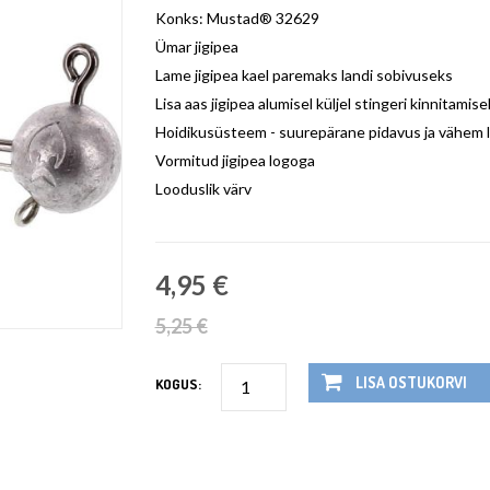
Konks: Mustad® 32629
Ümar jigipea
Lame jigipea kael paremaks landi sobivuseks
Lisa aas jigipea alumisel küljel stingeri kinnitamise
Hoidikusüsteem - suurepärane pidavus ja vähem l
Vormitud jigipea logoga
Looduslik värv
4,95 €
5,25 €
LISA OSTUKORVI
KOGUS: