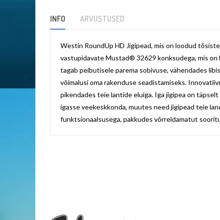
images
gallery
INFO
ARVUSTUSED
Westin RoundUp HD Jigipead, mis on loodud tõsistele 
vastupidavate Mustad® 32629 konksudega, mis on loodu
tagab peibutisele parema sobivuse, vähendades libise
võimalusi oma rakenduse seadistamiseks. Innovatiivn
pikendades teie lantide eluiga. Iga jigipea on täpselt
igasse veekeskkonda, muutes need jigipead teie la
funktsionaalsusega, pakkudes võrreldamatut sooritu