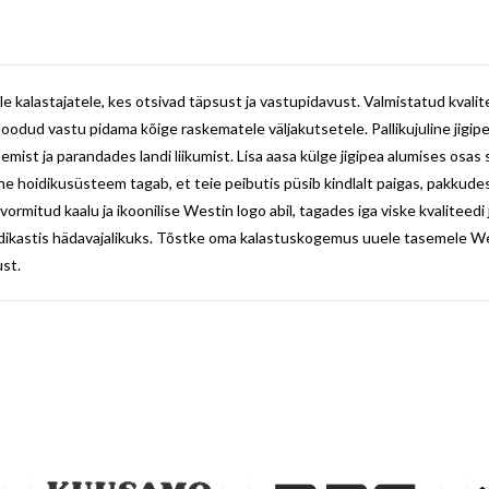
kalastajatele, kes otsivad täpsust ja vastupidavust. Valmistatud kvalite
d vastu pidama kõige raskematele väljakutsetele. Pallikujuline jigipea t
mist ja parandades landi liikumist. Lisa aasa külge jigipea alumises osas
e hoidikusüsteem tagab, et teie peibutis püsib kindlalt paigas, pakkud
 vormitud kaalu ja ikoonilise Westin logo abil, tagades iga viske kvaliteedi
ndikastis hädavajalikuks. Tõstke oma kalastuskogemus uuele tasemele W
st.