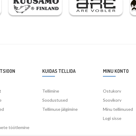
TSIOON
KUIDAS TELLIDA
MINU KONTO
t
Tellimine
Ostukorv
e
Soodustused
Soovikorv
ed
Tellimuse jälgimine
Minu tellimused
Logi sisse
mete töötlemine