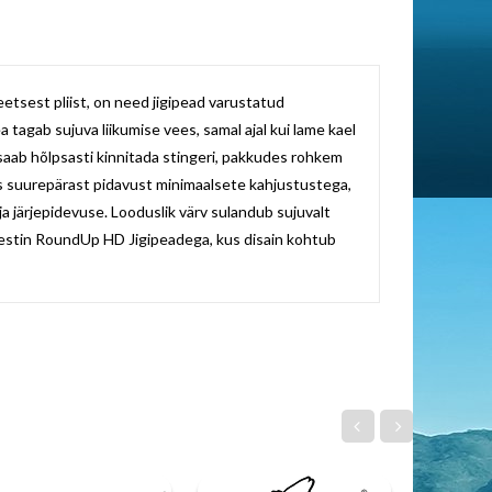
etsest pliist, on need jigipead varustatud
agab sujuva liikumise vees, samal ajal kui lame kael
 saab hõlpsasti kinnitada stingeri, pakkudes rohkem
es suurepärast pidavust minimaalsete kahjustustega,
 ja järjepidevuse. Looduslik värv sulandub sujuvalt
estin RoundUp HD Jigipeadega, kus disain kohtub